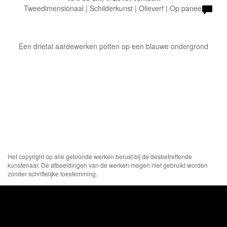
Tweedimensionaal | Schilderkunst | Olieverf | Op paneel
Een drietal aardewerken potten op een blauwe ondergrond
Het copyright op alle getoonde werken berust bij de desbetreffende
kunstenaar. De afbeeldingen van de werken mogen niet gebruikt worden
zonder schriftelijke toestemming.