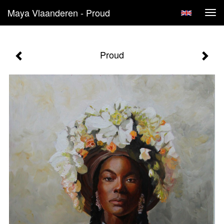
Maya Vlaanderen - Proud
Tog
navi
Proud